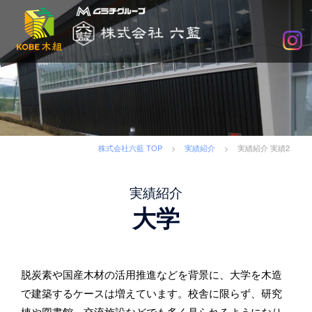
木
組
×SDGs
で
社
会
に
求
株式会社六藍 TOP
>
実績紹介
>
実績紹介 実績2
め
ら
実績紹介
れ
大学
る
企
業
へ
脱炭素や国産木材の活用推進などを背景に、大学を木造
で建築するケースは増えています。校舎に限らず、研究
棟や図書館、交流施設などでも多く見られるようになり