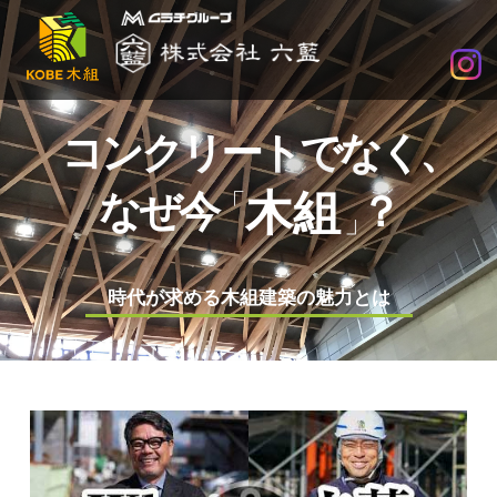
木
組
×SDGs
で
社
コンクリートでなく、
会
に
木組
なぜ今
？
求
め
ら
時代が求める木組建築の魅力とは
れ
る
企
業
へ