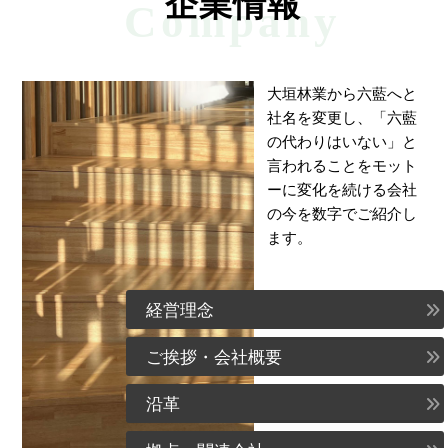
企業情報
Company
大垣林業から六藍へと
社名を変更し、「六藍
の代わりはいない」と
言われることをモット
ーに変化を続ける会社
の今を数字でご紹介し
ます。
経営理念
ご挨拶・会社概要
沿革