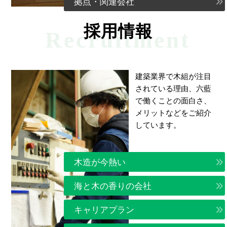
拠点・関連会社
採用情報
Recruitment
建築業界で木組が注目
されている理由、六藍
で働くことの面白さ、
メリットなどをご紹介
しています。
木造が今熱い
海と木の香りの会社
キャリアプラン