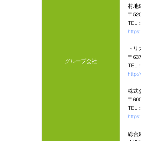
村地
〒52
TEL
https
トリ
〒63
グループ会社
TEL
http:
株式
〒6
TEL
https:
総合