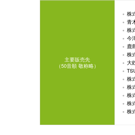
株
青
株
今
鹿
株
主要販売先
大
（50音順 敬称略）
TS
株
株
株
株
株