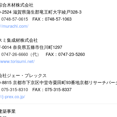
綜合木材株式会社
0-2524 滋賀県蒲生郡竜王町大字綾戸328-3
：
0748-57-0615
FAX：0748-57-1063
://murachi.com/
スミ集成材株式会社
7-0014 奈良県五條市住川町1297
：
0747-26-6660（代）
FAX：0747-23-5260
//www.torisumi.net/
会社ジェー・プレックス
00-8815 京都市下京区中堂寺粟田町93番地京都リサーチパー
：
075-315-8310
FAX：075-315-8337
//j-prex.co.jp/
建築事業