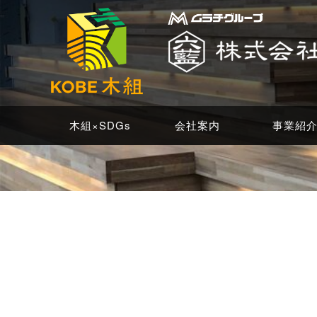
木
組
×SDGs
で
社
会
に
木組×SDGs
会社案内
事業紹
求
め
ら
れ
る
企
業
へ