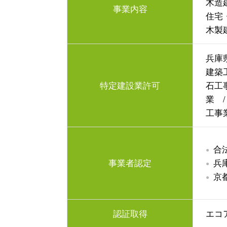
木造
事業内容
住宅
木製
兵庫県
建築
特定建設業許可
石工
業 
工事
合
事業者認定
兵
京
認証取得
エコア