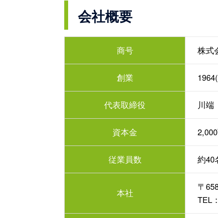
会社概要
商号
株式
創業
196
代表取締役
川端
資本金
2,0
従業員数
約40
〒65
本社
TEL