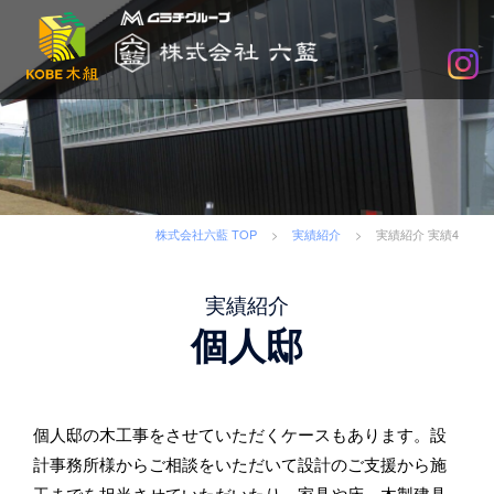
木
組
×SDGs
で
社
会
に
求
株式会社六藍 TOP
>
実績紹介
>
実績紹介 実績4
め
ら
実績紹介
れ
個人邸
る
企
業
へ
個人邸の木工事をさせていただくケースもあります。設
計事務所様からご相談をいただいて設計のご支援から施
工までを担当させていただいたり、家具や床、木製建具