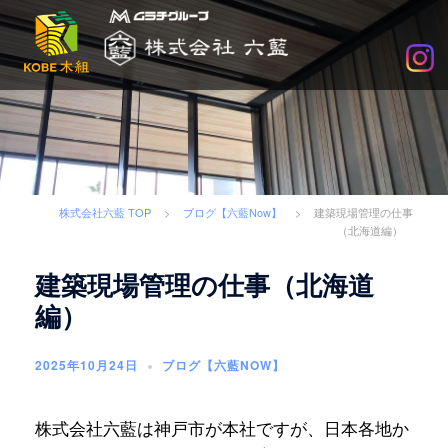
木
組
×SDGs
で
社
会
に
求
株式会社六藍 TOP
>
ブログ【六藍Now】
>
建築現場管理の仕事
め
（北海道編）
ら
建築現場管理の仕事（北海道
れ
る
編）
企
業
2025年10月24日
ブログ【六藍NOW】
へ
株式会社六藍は神戸市が本社ですが、日本各地か